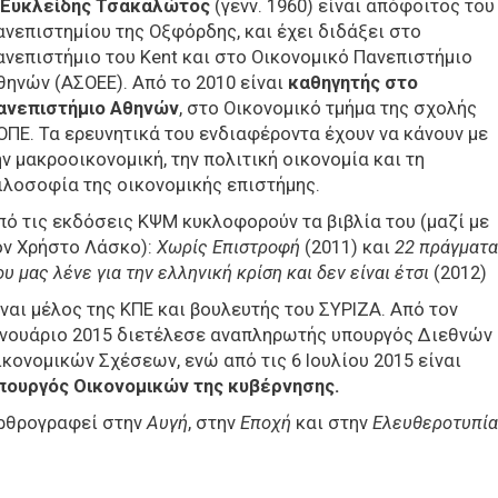
Ευκλείδης Τσακαλώτος
(γενν. 1960)
είναι απόφοιτος του
ανεπιστημίου της Οξφόρδης, και έχει διδάξει στο
ανεπιστήμιο του Kent και στο Οικονομικό Πανεπιστήμιο
θηνών (ΑΣΟΕΕ). Από το 2010 είναι
καθηγητής στο
ανεπιστήμιο Αθηνών
, στο Οικονομικό τμήμα της σχολής
ΟΠΕ. Τα ερευνητικά του ενδιαφέροντα έχουν να κάνουν με
ην μακροοικονομική, την πολιτική οικονομία και τη
ιλοσοφία της οικονομικής επιστήμης.
πό τις εκδόσεις ΚΨΜ κυκλοφορούν τα βιβλία του (μαζί με
ον Χρήστο Λάσκο):
Χωρίς Επιστροφή
(2011) και
22 πράγματα
υ μας λένε για την ελληνική κρίση και δεν είναι έτσι
(2012)
ίναι μέλος της ΚΠΕ και βουλευτής του ΣΥΡΙΖΑ. Από τον
ανουάριο 2015 διετέλεσε αναπληρωτής υπουργός Διεθνών
ικονομικών Σχέσεων, ενώ από τις 6 Ιουλίου 2015 είναι
πουργός Οικονομικών της κυβέρνησης.
ρθρογραφεί στην
Αυγή
, στην
Εποχή
και στην
Ελευθεροτυπία