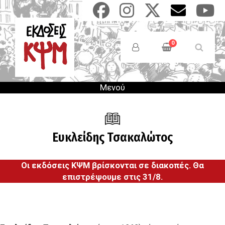
Παράκαμψη
προς
το
Anonymous
κυρίως
Users
0
περιεχόμενο
Menu
Μενού
Ευκλείδης Τσακαλώτος
Οι εκδόσεις ΚΨΜ βρίσκονται σε διακοπές. Θα
επιστρέψουμε στις 31/8.