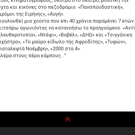
τους κινηματογράφους, θέατρο στο θέατρο, μουσική την
ύχτα και εικόνες στο πεζοδρόμιο. «Πανσπουδαστική»,
Δρόμοι της Ειρήνης», «Αυγή».
κουλουθεί μια χούντα που επι 40 χρόνια παραμένει 7 ετών.
κιτσάρω αγωνιόντας να κατανοήσω το προηγούμενο. «Αντί
Ελευθεροτυπία», «Ντέφι», «Βαβέλ», «ΔΗΩ» και «Τσιγγάνικη
ρχήστρα», «Το μαύρο είδωλο της Αφροδίτης», «Τυφών»,
Γιαταλεφτά Νοέμβρη», «2000 στα 4».
αλέρα στους πέρα κάμπους..."