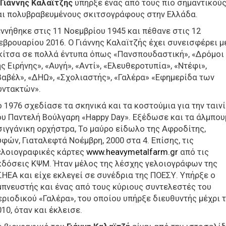
Γιάννης Καλαϊτζής
υπήρξε ένας από τους πιο σημαντικού
αι πολυβραβευμένους σκιτσογράφους στην Ελλάδα.
εννήθηκε στις 11 Νοεμβρίου 1945 και πέθανε στις 12
εβρουαρίου 2016. Ο Γιάννης Καλαϊτζής έχει συνεισφέρει μ
κίτσα σε πολλά έντυπα όπως «Πανσπουδαστική», «Δρόμοι
ης Ειρήνης», «Αυγή», «Αντί», «Ελευθεροτυπία», «Ντέφι»,
Βαβέλ», «ΔΗΩ», «Σχολιαστής», «Γαλέρα» «Εφημερίδα των
υντακτών».
ο 1976 σχεδίασε τα σκηνικά και τα κοστούμια για την ταιν
ου Παντελή Βούλγαρη «Happy Day». Εξέδωσε και τα άλμπου
σιγγάνικη ορχήστρα, Το μαύρο είδωλο της Αφροδίτης,
υφών, Γιαταλεφτά Νοέμβρη, 2000 στα 4. Επίσης, τις
ελοιογραφικές κάρτες
www.heavymetalfarm.gr
από τις
κδόσεις ΚΨΜ. Ήταν μέλος της λέσχης γελοιογράφων της
ΣΗΕΑ και είχε εκλεγεί σε συνέδρια της ΠΟΕΣΥ. Υπήρξε ο
μπνευστής και ένας από τους κύριους συντελεστές του
εριοδικού «Γαλέρα», του οποίου υπήρξε διευθυντής μέχρι 
010, όταν και έκλεισε.