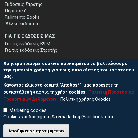
Εκδόσεις Στρατής
Περιοδικά
Fallimento Books
'Αλλες εκδόσεις
ΓΙΑ ΤΙΣ ΕΚΔΟΣΕΙΣ ΜΑΣ
Για τις εκδόσεις ΚΨΜ
Για τις εκδόσεις Στρατής
Χρησιμοποιούμε cookies προκειμένου να βελτιώσουμε
την εμπειρία χρήστη για τους επισκέπτες του ιστότοπου
μας.
ΕΓΓΡΑΦΗ ΣΤΟ ΕΝΗΜΕΡΩΤΙΚΟ ΔΕΛΤΙΟ
Κάνοντας κλικ στο κουμπί "Αποδοχή", μας παρέχετε τη
Μείνετε ενημερωμένοι για τις νέες εκδόσεις μας και τις εκδηλώσεις
μας - εγγραφείτε στο ενημερωτικό μας δελτίο.
συγκατάθεσή σας για τη χρήση cookies.
Πολιτική Προστασίας
Προσωπικών Δεδομένων
Πολιτική χρήσης Cookies
Marketing cookies
Cookies για διαφήμιση & remarketing (Facebook, etc)
Αποθήκευση προτιμήσεων
© 2026 ΕΚΔΟΣΕΙΣ ΚΨΜ