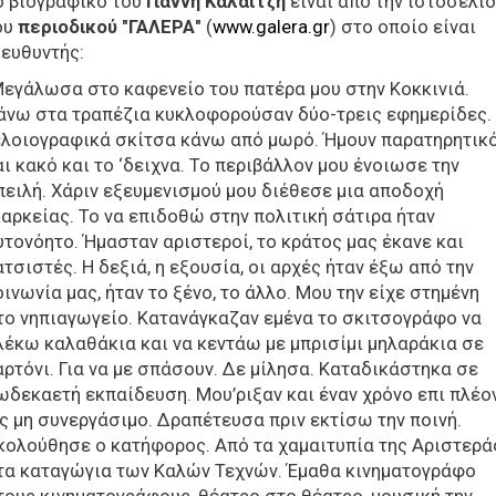
ο βιογραφικό του
Γιάννη Καλαϊτζή
είναι από την ιστοσελί
ου
περιοδικού "ΓΑΛΕΡΑ"
(
www.galera.gr
) στο οποίο είναι
ιευθυντής:
Μεγάλωσα στο καφενείο του πατέρα μου στην Κοκκινιά.
άνω στα τραπέζια κυκλοφορούσαν δύο-τρεις εφημερίδες.
ελοιογραφικά σκίτσα κάνω από μωρό. Ήμουν παρατηρητικ
αι κακό και το ‘δειχνα. Το περιβάλλον μου ένοιωσε την
πειλή. Χάριν εξευμενισμού μου διέθεσε μια αποδοχή
ιαρκείας. Το να επιδοθώ στην πολιτική σάτιρα ήταν
υτονόητο. Ήμασταν αριστεροί, το κράτος μας έκανε και
ατσιστές. Η δεξιά, η εξουσία, οι αρχές ήταν έξω από την
οινωνία μας, ήταν το ξένο, το άλλο. Μου την είχε στημένη
το νηπιαγωγείο. Κατανάγκαζαν εμένα το σκιτσογράφο να
λέκω καλαθάκια και να κεντάω με μπρισίμι μηλαράκια σε
αρτόνι. Για να με σπάσουν. Δε μίλησα. Καταδικάστηκα σε
ωδεκαετή εκπαίδευση. Μου’ριξαν και έναν χρόνο επι πλέο
ς μη συνεργάσιμο. Δραπέτευσα πριν εκτίσω την ποινή.
κολούθησε ο κατήφορος. Από τα χαμαιτυπία της Αριστερά
τα καταγώγια των Καλών Τεχνών. Έμαθα κινηματογράφο