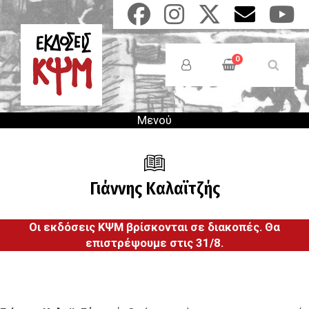
Παράκαμψη
προς
το
Anonymous
κυρίως
Users
0
περιεχόμενο
Menu
Μενού
Γιάννης Καλαϊτζής
Οι εκδόσεις ΚΨΜ βρίσκονται σε διακοπές. Θα
επιστρέψουμε στις 31/8.