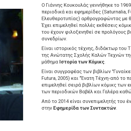
Ο Γιάννης Κουκουλάς γεννήθηκε το 1969
περιοδικά και εφημερίδες (Saturnalia, F
Ελευθεροτυπίας) αρθρογραφώντας με θέμ
Έχει επιμεληθεί πολλές εκθέσεις κόμικ
του έχουν φιλοξενηθεί σε προλόγους β
συνεδρίων.
Είναι ιστορικός τέχνης, διδάκτωρ του 
της Ανώτατης Σχολής Καλών Τεχνών της
μάθημα
Ιστορία των Κόμικς
.
Είναι συγγραφέας των βιβλίων "Γυναίκες
Futura, 2005) και "Ένατη Τέχνη-από το π
επιμεληθεί σειρά βιβλίων κόμικς των 
των περιοδικών Βαβέλ και Γαλέρα καθώ
Από το 2014 είναι συνεπιμελητής του έν
στην
Εφημερίδα των Συντακτών
.