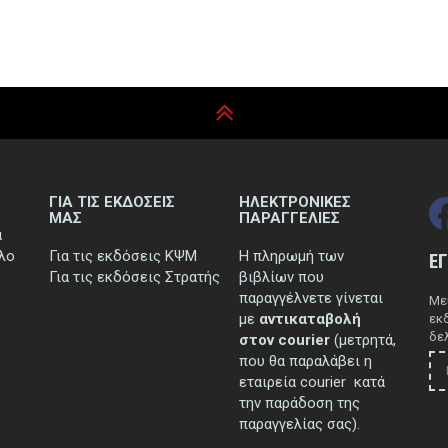
ΓΙΑ ΤΙΣ ΕΚΔΟΣΕΙΣ
ΗΛΕΚΤΡΟΝΙΚΕΣ
ΜΑΣ
ΠΑΡΑΓΓΕΛΙΕΣ
ά
τλο
Για τις εκδόσεις ΚΨΜ
Η πληρωμή των
Ε
Για τις εκδόσεις Στρατής
βιβλίων που
παραγγέλνετε γίνεται
Μεί
με
αντικαταβολή
εκ
δελ
στον courier
(μετρητά,
που θα παραλάβει η
εταιρεία courier κατά
την παράδοση της
παραγγελίας σας).