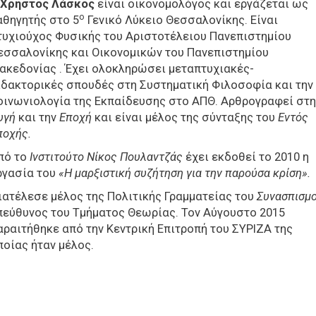
Χρήστος Λάσκος
είναι οικονομολόγος και εργάζεται ως
ο
αθηγητής στο 5
Γενικό Λύκειο Θεσσαλονίκης. Είναι
τυχιούχος Φυσικής του Αριστοτέλειου Πανεπιστημίου
εσσαλονίκης και Οικονομικών του Πανεπιστημίου
ακεδονίας . Έχει ολοκληρώσει μεταπτυχιακές-
ιδακτορικές σπουδές στη Συστηματική Φιλοσοφία και την
οινωνιολογία της Εκπαίδευσης στο ΑΠΘ. Αρθρογραφεί στη
υγή
και την
Εποχή
και είναι μέλος της σύνταξης του
Εντός
ποχής.
πό το
Ινστιτούτο Νίκος Πουλαντζάς
έχει εκδοθεί το 2010 η
ργασία του
«Η μαρξιστική συζήτηση για την παρούσα κρίση».
ιατέλεσε μέλος της Πολιτικής Γραμματείας του
Συνασπισμο
πεύθυνος του Τμήματος Θεωρίας. Τον Αύγουστο 2015
αραιτήθηκε από την Κεντρική Επιτροπή του ΣΥΡΙΖΑ της
ποίας ήταν μέλος.