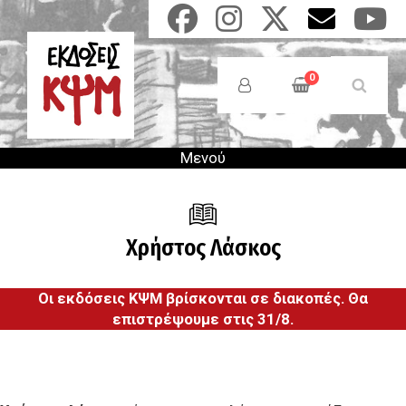
Παράκαμψη
προς
το
Anonymous
κυρίως
Users
0
περιεχόμενο
Menu
Μενού
Χρήστος Λάσκος
Οι εκδόσεις ΚΨΜ βρίσκονται σε διακοπές. Θα
επιστρέψουμε στις 31/8.