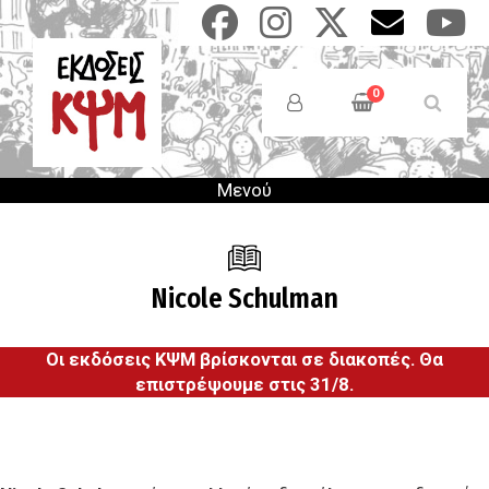
Παράκαμψη
προς
το
Anonymous
κυρίως
Users
0
περιεχόμενο
Menu
Μενού
Nicole Schulman
Οι εκδόσεις ΚΨΜ βρίσκονται σε διακοπές. Θα
επιστρέψουμε στις 31/8.