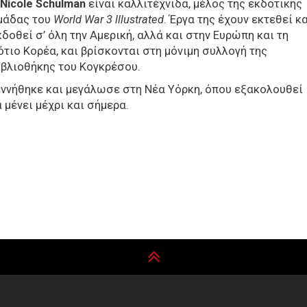
Nicole
Schulman
είναι καλλιτέχνιδα, μέλος της εκδοτικής
μάδας του
World
War
3
lllustrated
. Έργα της έχουν εκτεθεί κ
κδοθεί σ’ όλη την Αμερική, αλλά και στην Ευρώπη και τη
ότιο Κορέα, και βρίσκονται στη μόνιμη συλλογή της
ιβλιοθήκης του Κογκρέσου.
εννήθηκε και μεγάλωσε στη Νέα Υόρκη, όπου εξακολουθεί
α μένει μέχρι και σήμερα.