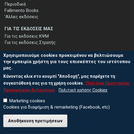
Περιοδικά
Fallimento Books
'Αλλες εκδόσεις
ΓΙΑ ΤΙΣ ΕΚΔΟΣΕΙΣ ΜΑΣ
Για τις εκδόσεις ΚΨΜ
Για τις εκδόσεις Στρατής
Χρησιμοποιούμε cookies προκειμένου να βελτιώσουμε
την εμπειρία χρήστη για τους επισκέπτες του ιστότοπου
μας.
ΕΓΓΡΑΦΗ ΣΤΟ ΕΝΗΜΕΡΩΤΙΚΟ ΔΕΛΤΙΟ
Κάνοντας κλικ στο κουμπί "Αποδοχή", μας παρέχετε τη
Μείνετε ενημερωμένοι για τις νέες εκδόσεις μας και τις εκδηλώσεις
μας - εγγραφείτε στο ενημερωτικό μας δελτίο.
συγκατάθεσή σας για τη χρήση cookies.
Πολιτική Προστασίας
Προσωπικών Δεδομένων
Πολιτική χρήσης Cookies
Marketing cookies
Cookies για διαφήμιση & remarketing (Facebook, etc)
Αποθήκευση προτιμήσεων
© 2026 ΕΚΔΟΣΕΙΣ ΚΨΜ
Πολιτική Προστασίας Προσωπικών Δεδομένων