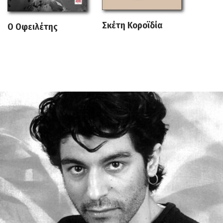
Σκέτη Κοροϊδία
Ο Οφειλέτης