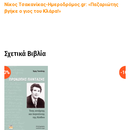
Νίκος Τσακανίκας-Ημεροδρόμος.gr: «Παζαριώτης
βγήκε ο γιος του Κλάρα!»
Σχετικά Βιβλία
-10%
-10