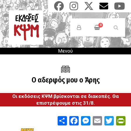
Παράκαμψη
προς
το
Anonymous
κυρίως
Users
0
περιεχόμενο
Menu
Μενού
Ο αδερφός μου ο Άρης
Οι εκδόσεις ΚΨΜ βρίσκονται σε διακοπές. Θα
επιστρέψουμε στις 31/8.
Share
Facebook
Messenge
Email
Twit
P