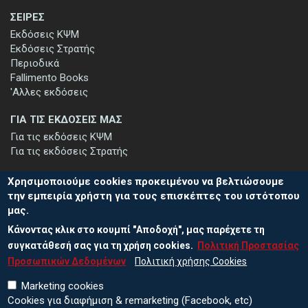
ΣΕΙΡΕΣ
Εκδόσεις ΚΨΜ
Εκδόσεις Στρατής
Περιοδικά
Fallimento Books
'Αλλες εκδόσεις
ΓΙΑ ΤΙΣ ΕΚΔΟΣΕΙΣ ΜΑΣ
Για τις εκδόσεις ΚΨΜ
Για τις εκδόσεις Στρατής
Χρησιμοποιούμε cookies προκειμένου να βελτιώσουμε
την εμπειρία χρήστη για τους επισκέπτες του ιστότοπου
μας.
ΕΓΓΡΑΦΗ ΣΤΟ ΕΝΗΜΕΡΩΤΙΚΟ ΔΕΛΤΙΟ
Κάνοντας κλικ στο κουμπί "Αποδοχή", μας παρέχετε τη
Μείνετε ενημερωμένοι για τις νέες εκδόσεις μας και τις εκδηλώσεις
μας - εγγραφείτε στο ενημερωτικό μας δελτίο.
συγκατάθεσή σας για τη χρήση cookies.
Πολιτική Προστασίας
Προσωπικών Δεδομένων
Πολιτική χρήσης Cookies
Marketing cookies
Cookies για διαφήμιση & remarketing (Facebook, etc)