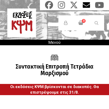
Παράκαμψη
προς
το
Anonymous
κυρίως
Users
0
περιεχόμενο
Menu
Μενού
Συντακτική Επιτροπή Τετράδια
Μαρξισμού
Οι εκδόσεις ΚΨΜ βρίσκονται σε διακοπές. Θα
επιστρέψουμε στις 31/8.