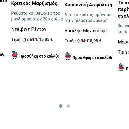
και
Τα κ
Κριτικός Μαρξισμός
Κοινωνική Ασφάλιση
περί
Ρεύματα και θεωρίες του
Από το κράτος πρόνοιας
σχολ
μαρξισμού στον 20ο αιώνα
στην "ελαστασφάλεια"
θεωρη
Ντέιβιντ Ρέντον
Βασίλης Μηνακάκης
και δ
Τιμή :
17,61 €
15,85 €
Τιμή :
9,94 €
8,95 €
Μαρι
Τιμή 