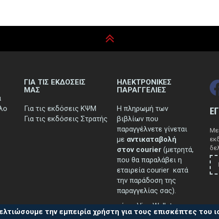
ΓΙΑ ΤΙΣ ΕΚΔΟΣΕΙΣ
ΗΛΕΚΤΡΟΝΙΚΕΣ
ΜΑΣ
ΠΑΡΑΓΓΕΛΙΕΣ
ά
τλο
Για τις εκδόσεις ΚΨΜ
Η πληρωμή των
Ε
Για τις εκδόσεις Στρατής
βιβλίων που
παραγγέλνετε γίνεται
Μεί
με
αντικαταβολή
εκ
δελ
στον courier
(μετρητά,
που θα παραλάβει η
εταιρεία courier κατά
την παράδοση της
παραγγελίας σας).
μέσω Viva Wallet.
ελτιώσουμε την εμπειρία χρήστη για τους επισκέπτες του 