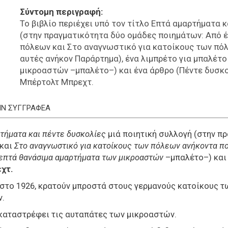
Σύντομη περιγραφή
Το βιβλίο περιέχει υπό τον τίτλο Επτά αμαρτήματα κ
(στην πραγματικότητα δύο ομάδες ποιημάτων: Από 
πόλεων και Στο αναγνωστικό για κατοίκους των πόλ
αυτές ανήκον Παράρτημα), ένα λιμπρέτο για μπαλέτ
μικροαστών –μπαλέτο–) και ένα άρθρο (Πέντε δυσκο
Μπέρτολτ Μπρεχτ.
ΤΗΝ ΣΥΓΓΡΑΦΕΑ
τήματα και πέντε δυσκολίες
μιά ποιητική συλλογή (στην π
και
Στο αναγνωστικό για κατοίκους των πόλεων ανήκοντα π
επτά θανάσιμα αμαρτήματα των μικροαστών
–μπαλέτο–) και 
χτ.
 στο 1926, κρατούν μπροστά στους γερμανούς κατοίκους
ν.
 καταστρέφει τις αυταπάτες των μικροαστών.