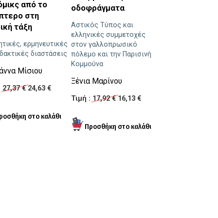
όμικς από το
Μιχάλης Λιαρο
οδοφράγματα
πτερο στη
Από ώρας πρώ
Αστικός Τύπος και
ική τάξη
εσχάτης
ελληνικές συμμετοχές
τικές, ερμηνευτικές
στον γαλλοπρωσικό
Παναγιώτης Μιχ
ιδακτικές διαστάσεις
πόλεμο και την Παρισινή
Κουτσκουδής
Κομμούνα
άννα Μίσιου
Τιμή :
15,00 €
13,
Ξένια Μαρίνου
:
27,37 €
24,63 €
Τιμή :
17,92 €
16,13 €