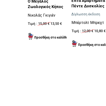
Επτά Αμαρτήματα 
Ο Μεγάλος
Πέντε Δυσκολίες
Ζωολογικός Κήπος
Δίγλωσση έκδοση
Νικολάς Γκιγιέν
Μπέρτολτ Μπρεχτ
Τιμή :
15,00 €
13,50 €
Τιμή :
12,00 €
10,80 €