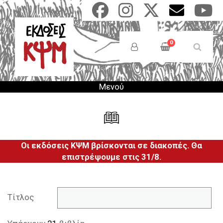
Παράκαμψη
προς
το
Anonymous
κυρίως
Users
0
περιεχόμενο
Menu
Μενού
Οι εκδόσεις ΚΨΜ βρίσκονται σε διακοπές. Θα
επιστρέψουμε στις 31/8.
Τίτλος