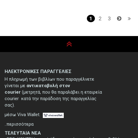
Σελιδοποίηση
Τρέχουσα
1
Page
2
Page
3
σελίδα
ΗΛΕΚΤΡΟΝΙΚΕΣ ΠΑΡΑΓΓΕΛΙΕΣ
Η πληρωμή των βιβλίων που παραγγέλνετε
γίνεται με
αντικαταβολή στον
courier
(μετρητά, που θα παραλάβει η εταιρεία
courier κατά την παράδοση της παραγγελίας
σας).
μέσω Viva Wallet.
..περισσότερα
ΤΕΛΕΥΤΑΙΑ ΝΕΑ