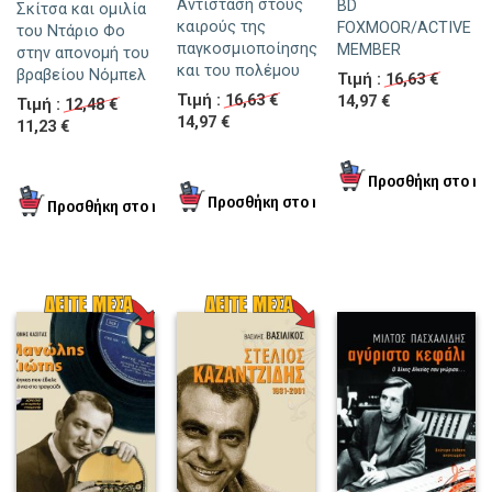
Αντίσταση στους
BD
Σκίτσα και ομιλία
καιρούς της
FOXMOOR/ACTIVE
του Ντάριο Φο
παγκοσμιοποίησης
MEMBER
στην απονομή του
και του πολέμου
βραβείου Νόμπελ
Τιμή :
16,63 €
Τιμή :
16,63 €
14,97 €
Τιμή :
12,48 €
14,97 €
11,23 €