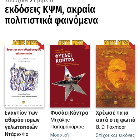
Υπάρχουν
21
βιβλία
εκδόσεις ΚΨΜ
,
ακραία
πολιτιστικά φαινόμενα
Εναντίον των
Φυσάει Κόντρα
Χρέωσέ τα κι
αθυρόστομων
αυτά στη φωτιά
Μιχάλης
γελωτοποιών
Παπαμακάριος
B. D. Foxmoor
Ντάριο Φο
Μουσική
Στίχοι και εικόνες