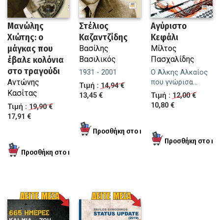
Μανώλης
Στέλιος
Αγύριστο
Χιώτης: ο
Καζαντζίδης
Κεφάλι
μάγκας που
Βασίλης
Μίλτος
έβαλε κολόνια
Βασιλικός
Πασχαλίδης
στο τραγούδι
1931 - 2001
Ο Άλκης Αλκαίος
Αντώνης
που γνώρισα...
Τιμή :
14,94 €
Κασίτας
13,45 €
Τιμή :
12,00 €
10,80 €
Τιμή :
19,90 €
17,91 €