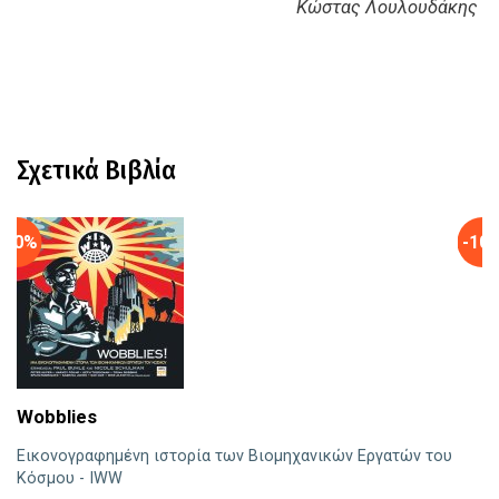
Κώστας Λουλουδάκης
Σχετικά Βιβλία
-10%
-10
Wobblies
Εικονογραφημένη ιστορία των Βιομηχανικών Εργατών του
Κόσμου - IWW
Η