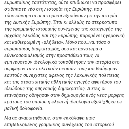
ευρωπαϊκής ταυτότητας, ούτε επιδιώκει να προσφέρει
οτιδήποτε νέο στην ιστορία της Ευρώπης, που
τόσο εύκαμπτα οι ιστορικοί εξισώνουν με την ιστορία
της Δυτικής Ευρώπης. Έτσι κι αλλιώς το στερεότυπο
της γραμμικής ιστορικής συνέχειας της καταγωγής της
αρχαίας Ελλάδας και της Ευρώπης, παραμένει ηγεμονική
και καθιερωμένη «αλήθεια». Μόνο που…να, τόσο ο
ευρωπαϊκός διαφωτισμός, όσο και αργότερα ο
εθνικοσοσιαλισμός στην προσπάθεια τους να
εμπνευστούν ιδεολογικά τοποθέτησαν την ιστορία στο
συμφέρον των πολιτικών σκοπών τους και θεώρησαν
εαυτούς συνεχιστές αφενός της λακωνικής πολιτείας
και της στρατιωτικής-αθλητικής αγωγής αφετέρου του
ιδεώδους της αθηναϊκής δημοκρατίας. Αυτές οι
επινοήσεις οδήγησαν στην δημιουργία ενός νέας μορφής
κράτους του οποίου η ελεεινή ιδεολογία εξελίχθηκε σε
μαζική δολοφονία.
Μα ας αναρωτηθούμε: στην εκκόλαψη μιας
επιβεβλημένης γραμμικής συνέχειας του ιστορικού