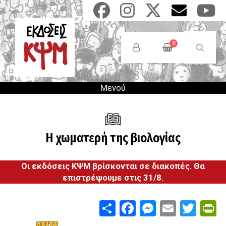
Παράκαμψη
προς
το
Anonymous
κυρίως
Users
0
περιεχόμενο
Menu
Μενού
Η χωματερή της βιολογίας
Οι εκδόσεις ΚΨΜ βρίσκονται σε διακοπές. Θα
επιστρέψουμε στις 31/8.
Share
Facebook
Messenge
Email
Twit
P