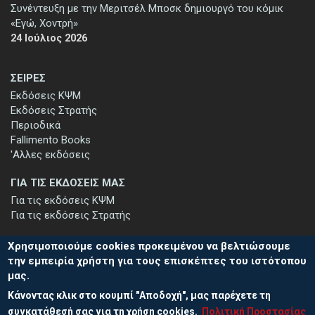
Συνέντευξη με την Μεριτσέλ Μποσκ δημιουργό του κόμικ
«Εγώ, Χοντρή»
24 Ιούλιος 2026
ΣΕΙΡΕΣ
Εκδόσεις ΚΨΜ
Εκδόσεις Στρατής
Περιοδικά
Fallimento Books
'Αλλες εκδόσεις
ΓΙΑ ΤΙΣ ΕΚΔΟΣΕΙΣ ΜΑΣ
Για τις εκδόσεις ΚΨΜ
Για τις εκδόσεις Στρατής
Χρησιμοποιούμε cookies προκειμένου να βελτιώσουμε
την εμπειρία χρήστη για τους επισκέπτες του ιστότοπου
μας.
ΕΓΓΡΑΦΗ ΣΤΟ ΕΝΗΜΕΡΩΤΙΚΟ ΔΕΛΤΙΟ
Κάνοντας κλικ στο κουμπί "Αποδοχή", μας παρέχετε τη
Μείνετε ενημερωμένοι για τις νέες εκδόσεις μας και τις εκδηλώσεις
μας - εγγραφείτε στο ενημερωτικό μας δελτίο.
συγκατάθεσή σας για τη χρήση cookies.
Πολιτική Προστασίας