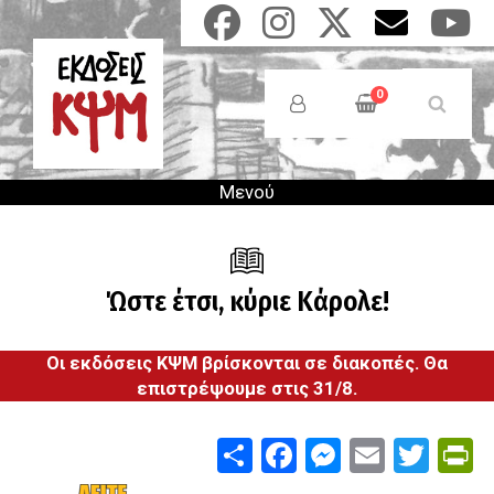
Παράκαμψη
προς
το
Anonymous
κυρίως
Users
0
περιεχόμενο
Menu
Μενού
Ώστε έτσι, κύριε Κάρολε!
Οι εκδόσεις ΚΨΜ βρίσκονται σε διακοπές. Θα
επιστρέψουμε στις 31/8.
Share
Facebook
Messenge
Email
Twit
P