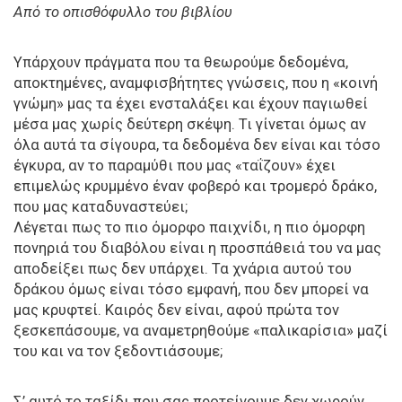
Από το οπισθόφυλλο του βιβλίου
Υπάρχουν πράγματα που τα θεωρούμε δεδομένα,
αποκτημένες, αναμφισβήτητες γνώσεις, που η «κοινή
γνώμη» μας τα έχει ενσταλάξει και έχουν παγιωθεί
μέσα μας χωρίς δεύτερη σκέψη. Τι γίνεται όμως αν
όλα αυτά τα σίγουρα, τα δεδομένα δεν είναι και τόσο
έγκυρα, αν το παραμύθι που μας «ταΐζουν» έχει
επιμελώς κρυμμένο έναν φοβερό και τρομερό δράκο,
που μας καταδυναστεύει;
Λέγεται πως το πιο όμορφο παιχνίδι, η πιο όμορφη
πονηριά του διαβόλου είναι η προσπάθειά του να μας
αποδείξει πως δεν υπάρχει. Τα χνάρια αυτού του
δράκου όμως είναι τόσο εμφανή, που δεν μπορεί να
μας κρυφτεί. Καιρός δεν είναι, αφού πρώτα τον
ξεσκεπάσουμε, να αναμετρηθούμε «παλικαρίσια» μαζί
του και να τον ξεδοντιάσουμε;
Σ’ αυτό το ταξίδι που σας προτείνουμε δεν χωρούν