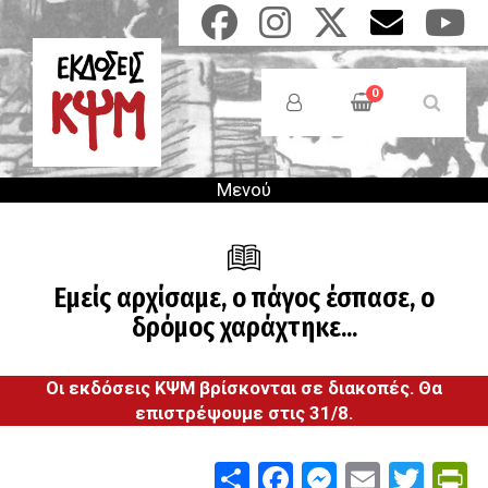
Παράκαμψη
προς
το
Anonymous
κυρίως
Users
0
περιεχόμενο
Menu
Μενού
Εμείς αρχίσαμε, ο πάγος έσπασε, ο
δρόμος χαράχτηκε...
Οι εκδόσεις ΚΨΜ βρίσκονται σε διακοπές. Θα
επιστρέψουμε στις 31/8.
Share
Facebook
Messenge
Email
Twit
P