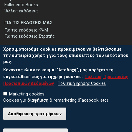
Fallimento Books
'Αλλες εκδόσεις
ΓΙΑ ΤΙΣ ΕΚΔΟΣΕΙΣ ΜΑΣ
Για τις εκδόσεις ΚΨΜ
Για τις εκδόσεις Στρατής
Χρησιμοποιούμε cookies προκειμένου να βελτιώσουμε
την εμπειρία χρήστη για τους επισκέπτες του ιστότοπου
μας.
ΕΓΓΡΑΦΗ ΣΤΟ ΕΝΗΜΕΡΩΤΙΚΟ ΔΕΛΤΙΟ
Κάνοντας κλικ στο κουμπί "Αποδοχή", μας παρέχετε τη
Μείνετε ενημερωμένοι για τις νέες εκδόσεις μας και τις εκδηλώσεις
μας - εγγραφείτε στο ενημερωτικό μας δελτίο.
συγκατάθεσή σας για τη χρήση cookies.
Πολιτική Προστασίας
Προσωπικών Δεδομένων
Πολιτική χρήσης Cookies
Marketing cookies
Cookies για διαφήμιση & remarketing (Facebook, etc)
Αποθήκευση προτιμήσεων
© 2026 ΕΚΔΟΣΕΙΣ ΚΨΜ
Πολιτική Προστασίας Προσωπικών Δεδομένων