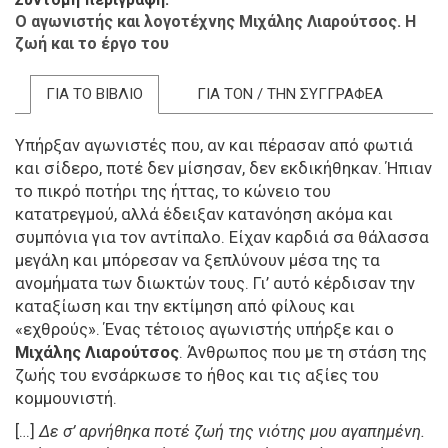
Ο αγωνιστής και λογοτέχνης Μιχάλης Λιαρούτσος. Η
ζωή και το έργο του
ΓΙΑ ΤΟ ΒΙΒΛΙΟ
ΓΙΑ ΤΟΝ / ΤΗΝ ΣΥΓΓΡΑΦΕΑ
Υπήρξαν αγωνιστές που, αν και πέρασαν από φωτιά
και σίδερο, ποτέ δεν μίσησαν, δεν εκδικήθηκαν. Ήπιαν
το πικρό ποτήρι της ήττας, το κώνειο του
κατατρεγμού, αλλά έδειξαν κατανόηση ακόμα και
συμπόνια για τον αντίπαλο. Είχαν καρδιά σα θάλασσα
μεγάλη και μπόρεσαν να ξεπλύνουν μέσα της τα
ανομήματα των διωκτών τους. Γι’ αυτό κέρδισαν την
καταξίωση και την εκτίμηση από φίλους και
«εχθρούς». Ένας τέτοιος αγωνιστής υπήρξε και ο
Μιχάλης Λιαρούτσος
. Άνθρωπος που με τη στάση της
ζωής του ενσάρκωσε το ήθος και τις αξίες του
κομμουνιστή.
[…]
Δε σ’ αρνήθηκα ποτέ ζωή της νιότης μου αγαπημένη.