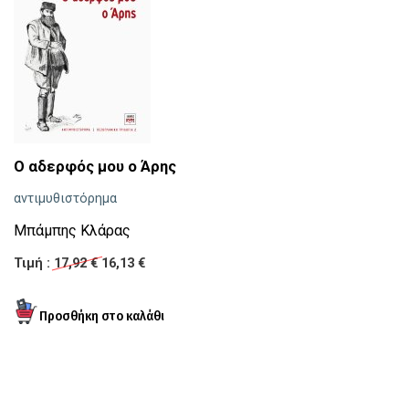
Ο αδερφός μου ο Άρης
Ο
αντιμυθιστόρημα
Η 
Μπάμπης Κλάρας
Ε
Τιμή :
17,92 €
16,13 €
Τι