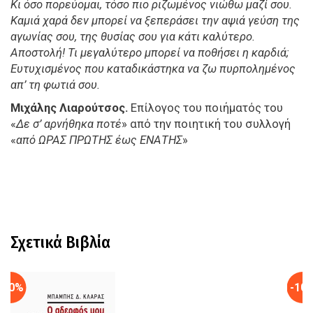
Κι όσο πορεύομαι, τόσο πιο ριζωμένος νιώθω μαζί σου.
Καμιά χαρά δεν μπορεί να ξεπεράσει την αψιά γεύση της
αγωνίας σου, της θυσίας σου για κάτι καλύτερο.
Αποστολή! Τι μεγαλύτερο μπορεί να ποθήσει η καρδιά;
Ευτυχισμένος που καταδικάστηκα να ζω πυρπολημένος
απ’ τη φωτιά σου.
Μιχάλης Λιαρούτσος.
Επίλογος του ποιήματός του
«
Δε σ’ αρνήθηκα ποτέ
» από την ποιητική του συλλογή
«
από ΩΡΑΣ ΠΡΩΤΗΣ έως ΕΝΑΤΗΣ
»
Σχετικά Βιβλία
-10%
-10