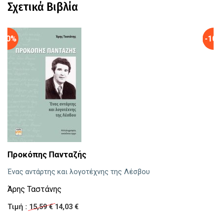
Σχετικά Βιβλία
-10%
-10
Προκόπης Πανταζής
Μ
ε
Ένας αντάρτης και λογοτέχνης της Λέσβου
Π
Άρης Ταστάνης
Τι
Τιμή :
15,59 €
14,03 €