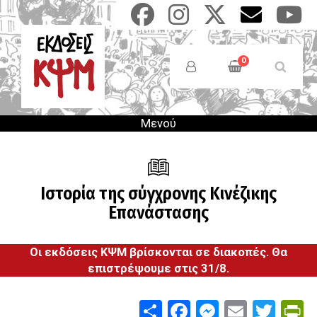
Παράκαμψη
προς
το
Anonymous
κυρίως
Users
0
περιεχόμενο
Menu
Μενού
Ιστορία της σύγχρονης Κινέζικης
Επανάστασης
Οι εκδόσεις ΚΨΜ βρίσκονται σε διακοπές. Θα
επιστρέψουμε στις 31/8.
Share
Facebook
Messenge
Email
Twit
P