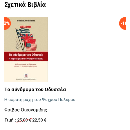
Σχετικά Βιβλία
-10%
-10
Δ
Το σύνδρομο του Οδυσσέα
Η 
Η αόρατη μάχη του Ψυχρού Πολέμου
Χ
Φοίβος Οικονομίδης
Τι
Τιμή :
25,00 €
22,50 €