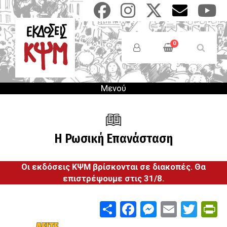
Παράκαμψη
προς
το
Anonymous
κυρίως
Users
0
περιεχόμενο
Menu
Μενού
Η Ρωσική Επανάσταση
Οι εκδόσεις ΚΨΜ βρίσκονται σε διακοπές. Θα
επιστρέψουμε στις 31/8.
Share
Facebook
Messenge
Email
Twit
P