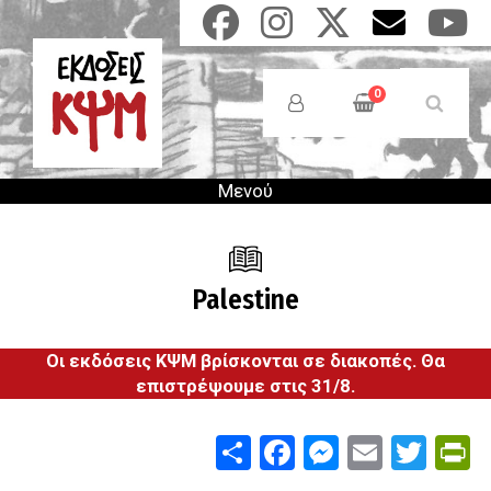
Παράκαμψη
προς
το
Anonymous
κυρίως
Users
0
περιεχόμενο
Menu
Μενού
Palestine
Οι εκδόσεις ΚΨΜ βρίσκονται σε διακοπές. Θα
επιστρέψουμε στις 31/8.
Share
Facebook
Messenge
Email
Twit
P