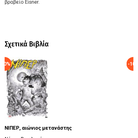
βραβείο
Eisner.
Σχετικά Βιβλία
-10%
-10
ΝΙΠΕΡ, αιώνιος μετανάστης
C