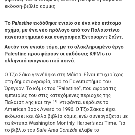
έκδοση-βιβλίο κόμικς.
Το
Palestine
εκδόθηκε ενιαίο σε ένα νέο επίτομο
σχήμα, με ένα νέο πρόλογο από τον Παλαιστίνιο
πανεπιστημιακό και συγγραφέα Έντουαρντ Σαΐντ.
Αυτόν τον ενιαίο τόμο, με το ολοκληρωμένο έργο
Palestine προσφέρουν οι εκδόσεις ΚΨΜ στο
ελληνικό αναγνωστικό κοινό.
Ο Τζο Σάκο γεννήθηκε στη Μάλτα. Είναι πτυχιούχος
στη δημοσιογραφία, από το Πανεπιστήμιο του
Όρεγκον. Το κόμικ του “Palestine”, που αφορά τις
εμπειρίες του στις κατεχόμενες περιοχές της
η
Παλαιστίνης και την 1
Ιντιφάντα, κέρδισε το
American Book Award το 1996. Ο Τζο Σάκκο έχει
εκδώσει και άλλα βιβλία κόμικ, ενώ συνεργάζεται με
τα έντυπα Washington Monthly, Harper’s και Time. Για
το βιβλίο του
Safe Area Goražde
έλαβε το