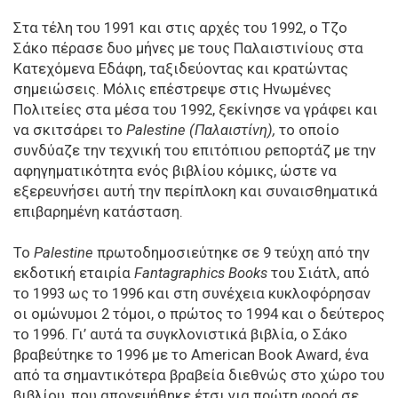
Στα τέλη του 1991 και στις αρχές του 1992, ο Τζο
Σάκο πέρασε δυο μήνες με τους Παλαιστινίους στα
Κατεχόμενα Εδάφη, ταξιδεύοντας και κρατώντας
σημειώσεις. Μόλις επέστρεψε στις Ηνωμένες
Πολιτείες στα μέσα του 1992, ξεκίνησε να γράφει και
να σκιτσάρει το
Palestine (Παλαιστίνη),
το οποίο
συνδύαζε την τεχνική του επιτόπιου ρεπορτάζ με την
αφηγηματικότητα ενός βιβλίου κόμικς, ώστε να
εξερευνήσει αυτή την περίπλοκη και συναισθηματικά
επιβαρημένη κατάσταση.
Το
Palestine
πρωτοδημοσιεύτηκε σε 9 τεύχη από την
εκδοτική εταιρία
Fantagraphics Books
του Σιάτλ, από
το 1993 ως το 1996 και στη συνέχεια κυκλοφόρησαν
οι ομώνυμοι 2 τόμοι, ο πρώτος το 1994 και ο δεύτερος
το 1996. Γι’ αυτά τα συγκλονιστικά βιβλία, ο Σάκο
βραβεύτηκε το 1996 με το American Book Award, ένα
από τα σημαντικότερα βραβεία διεθνώς στο χώρο του
βιβλίου, που απονεμήθηκε έτσι για πρώτη φορά σε