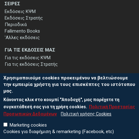
ΣΕΙΡΕΣ
Εκδόσεις ΚΨΜ
Εκδόσεις Στρατής
Περιοδικά
Fallimento Books
'Αλλες εκδόσεις
ΓΙΑ ΤΙΣ ΕΚΔΟΣΕΙΣ ΜΑΣ
Για τις εκδόσεις ΚΨΜ
Για τις εκδόσεις Στρατής
Χρησιμοποιούμε cookies προκειμένου να βελτιώσουμε
την εμπειρία χρήστη για τους επισκέπτες του ιστότοπου
μας.
ΕΓΓΡΑΦΗ ΣΤΟ ΕΝΗΜΕΡΩΤΙΚΟ ΔΕΛΤΙΟ
Κάνοντας κλικ στο κουμπί "Αποδοχή", μας παρέχετε τη
Μείνετε ενημερωμένοι για τις νέες εκδόσεις μας και τις εκδηλώσεις
μας - εγγραφείτε στο ενημερωτικό μας δελτίο.
συγκατάθεσή σας για τη χρήση cookies.
Πολιτική Προστασίας
Προσωπικών Δεδομένων
Πολιτική χρήσης Cookies
Marketing cookies
Cookies για διαφήμιση & remarketing (Facebook, etc)