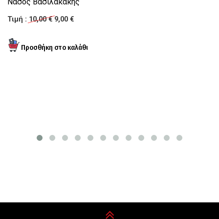
Νάσος Βασιλακάκης
Σ
Τιμή :
10,00 €
9,00 €
Τι